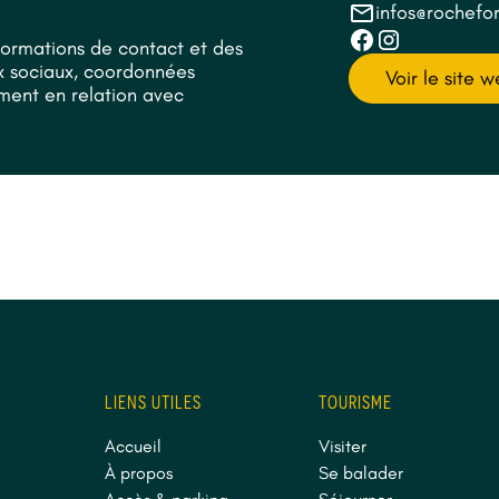
infos@rochefo
formations de contact et des
aux sociaux, coordonnées
Voir le site 
ement en relation avec
LIENS UTILES
TOURISME
Accueil
Visiter
À propos
Se balader