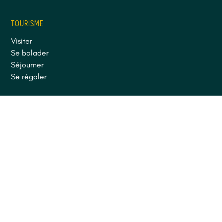
TOURISME
Visiter
Se balader
Séjourner
Se régaler
INSPIRATIONS
En famille
Aventure
Patrimoine
Nature
SUIVEZ-NOUS
Facebook